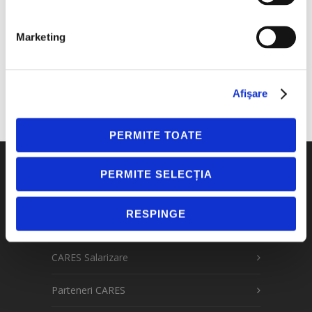
iunie
Marketing
Automatizarea HR și payroll, în prim-plan la
evenimentul „Soluții Smart pentru
Digitalizarea unei Organizații în 2026”
Afişare
PERMITE TOATE
PERMITE SELECȚIA
Soluții
RESPINGE
CARES Resurse Umane
CARES Salarizare
Parteneri CARES