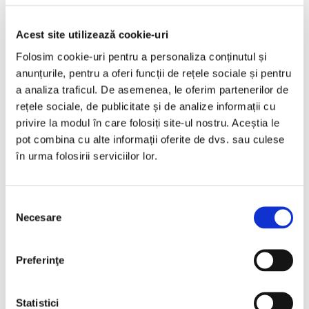
Acest site utilizează cookie-uri
Folosim cookie-uri pentru a personaliza conținutul și
anunțurile, pentru a oferi funcții de rețele sociale și pentru
a analiza traficul. De asemenea, le oferim partenerilor de
rețele sociale, de publicitate și de analize informații cu
CAUTĂ…
privire la modul în care folosiți site-ul nostru. Aceștia le
pot combina cu alte informații oferite de dvs. sau culese
în urma folosirii serviciilor lor.
ARTICOLE RECENTE
Selecția
Necesare
The Augmented Workforce @ Bucharest
consimțământului
Business School ASE: oameni, tehnologie AI și
decizii strategice
Preferinţe
Aprilie 2026 – momentul decisiv pentru HR și
Statistici
Payroll înaintea schimbărilor legislative din