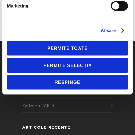
Automatizarea HR și payroll, în prim-plan la
Marketing
evenimentul „Soluții Smart pentru
Digitalizarea unei Organizații în 2026”
Afişare
PERMITE TOATE
Soluții
PERMITE SELECȚIA
CARES Resurse Umane
RESPINGE
CARES Salarizare
Parteneri CARES
ARTICOLE RECENTE