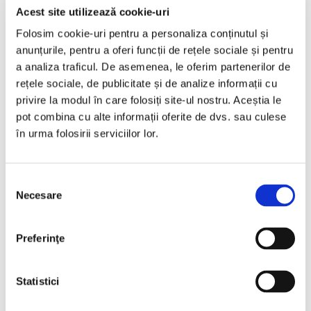
Acest site utilizează cookie-uri
Folosim cookie-uri pentru a personaliza conținutul și
anunțurile, pentru a oferi funcții de rețele sociale și pentru
CAUTĂ…
a analiza traficul. De asemenea, le oferim partenerilor de
rețele sociale, de publicitate și de analize informații cu
privire la modul în care folosiți site-ul nostru. Aceștia le
pot combina cu alte informații oferite de dvs. sau culese
în urma folosirii serviciilor lor.
ARTICOLE RECENTE
The Augmented Workforce @ Bucharest
Selecția
Business School ASE: oameni, tehnologie AI și
Necesare
consimțământului
decizii strategice
Preferinţe
Aprilie 2026 – momentul decisiv pentru HR și
Payroll înaintea schimbărilor legislative din
iunie
Statistici